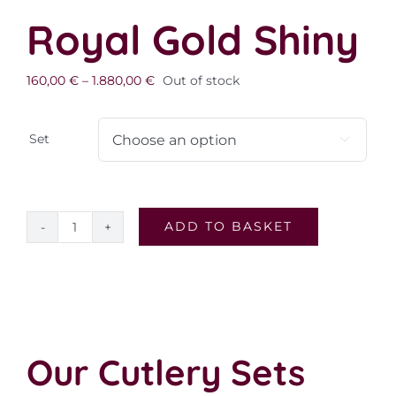
Royal Gold Shiny
160,00
€
–
1.880,00
€
Out of stock
Set

ADD TO BASKET
Royal
Gold
Shiny
quantity
Our Cutlery Sets