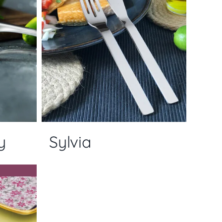
y
Sylvia